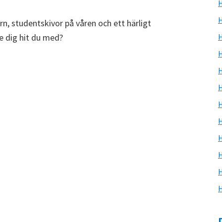
H
H
n, studentskivor på våren och ett härligt
e dig hit du med?
H
H
H
H
H
H
H
H