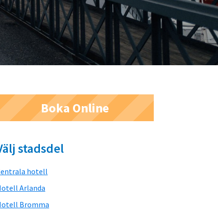
Primärt
Boka Online
sidofält
Välj stadsdel
entrala hotell
otell Arlanda
Hotell Bromma