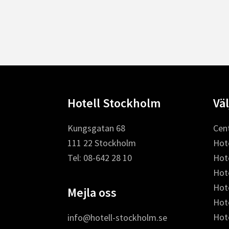
Footer
Hotell Stockholm
Väl
Kungsgatan 68
Cent
111 22 Stockholm
Hote
Tel: 08-642 28 10
Hot
Hot
Hote
Mejla oss
Hot
Hot
info@hotell-stockholm.se