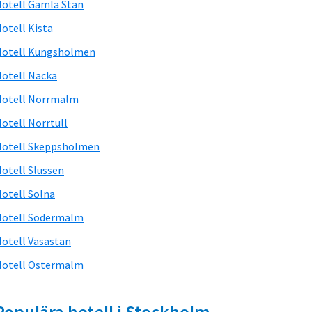
otell Gamla Stan
otell Kista
Hotell Kungsholmen
otell Nacka
Hotell Norrmalm
otell Norrtull
otell Skeppsholmen
otell Slussen
otell Solna
otell Södermalm
otell Vasastan
otell Östermalm
Populära hotell i Stockholm