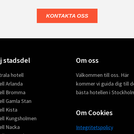
KONTAKTA OSS
j stadsdel
Om oss
rala hotell
Välkommen till oss. Här
ll Arlanda
kommer vi guida dig till d
ell Bromma
bästa hotellen i Stockhol
ell Gamla Stan
ll Kista
Om Cookies
ell Kungsholmen
ell Nacka
Integritetspolicy