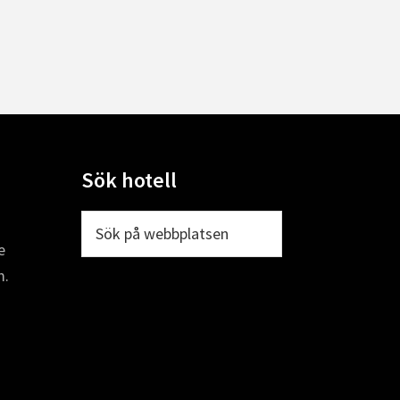
Sök hotell
Sök
på
e
webbplatsen
m.