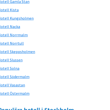
otell Gamla Stan
otell Kista
Hotell Kungsholmen
otell Nacka
Hotell Norrmalm
otell Norrtull
otell Skeppsholmen
otell Slussen
otell Solna
otell Södermalm
otell Vasastan
otell Östermalm
Populära hotell i Stockholm