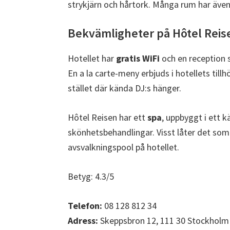
strykjärn och hårtork. Många rum har äve
Bekvämligheter på Hôtel Reis
Hotellet har
gratis WiFi
och en reception 
En a la carte-meny erbjuds i hotellets till
stället där kända DJ:s hänger.
Hôtel Reisen har ett
spa
, uppbyggt i ett k
skönhetsbehandlingar. Visst låter det som
avsvalkningspool på hotellet.
Betyg: 4.3/5
Telefon:
08 128 812 34
Adress:
Skeppsbron 12, 111 30 Stockholm