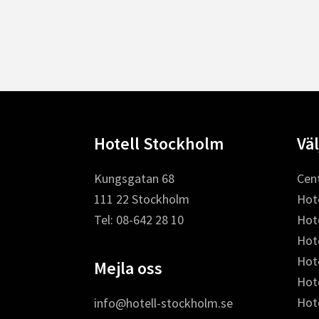
Footer
Hotell Stockholm
Väl
Kungsgatan 68
Cent
111 22 Stockholm
Hote
Tel: 08-642 28 10
Hot
Hot
Hote
Mejla oss
Hot
Hot
info@hotell-stockholm.se