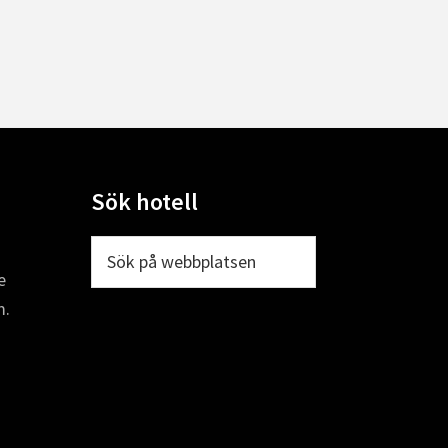
Sök hotell
Sök
på
e
webbplatsen
m.