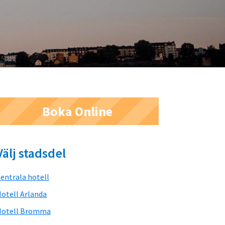
Primärt
Boka Online
sidofält
Välj stadsdel
entrala hotell
otell Arlanda
Hotell Bromma