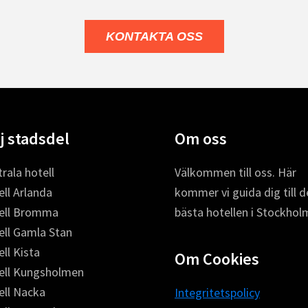
KONTAKTA OSS
j stadsdel
Om oss
rala hotell
Välkommen till oss. Här
ll Arlanda
kommer vi guida dig till d
ell Bromma
bästa hotellen i Stockhol
ell Gamla Stan
ll Kista
Om Cookies
ell Kungsholmen
ell Nacka
Integritetspolicy