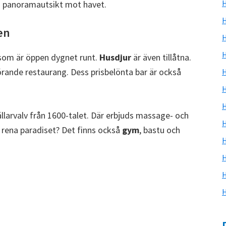
H
n panoramautsikt mot havet.
H
en
H
som är öppen dygnet runt.
Husdjur
är även tillåtna.
hörande restaurang. Dess prisbelönta bar är också
H
H
ällarvalv från 1600-talet. Där erbjuds massage- och
H
 rena paradiset? Det finns också
gym
, bastu och
H
H
H
H