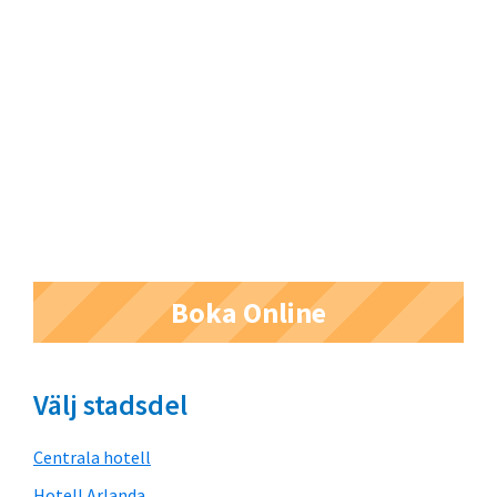
Primärt
Boka Online
sidofält
Välj stadsdel
Centrala hotell
Hotell Arlanda